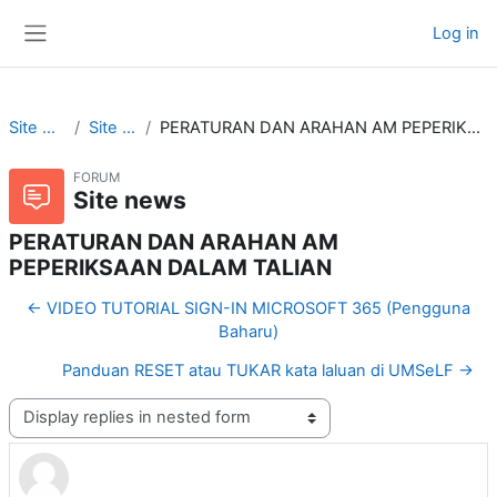
Skip to main content
Log in
Side panel
Site pages
Site news
PERATURAN DAN ARAHAN AM PEPERIKSAAN DALAM TALIAN
FORUM
Site news
PERATURAN DAN ARAHAN AM
PEPERIKSAAN DALAM TALIAN
← VIDEO TUTORIAL SIGN-IN MICROSOFT 365 (Pengguna
Baharu)
Panduan RESET atau TUKAR kata laluan di UMSeLF →
Display mode