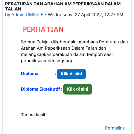
PERATURAN DAN ARAHAN AM PEPERIKSAAN DALAM
Number of replies: 0
TALIAN
by
Admin UMSeLF
-
Wednesday, 27 April 2022, 12:27 PM
Semua Pelajar dikehendaki membaca Peraturan dan
Arahan Am Peperiksaan Dalam Talian dan
melengkapkan perakuan dalam tempoh sesi
peperiksaan berlangsung.
Diploma :
Klik di sini
Diploma Eksekutif
:
Klik di sini
Terima kasih.
Permalink