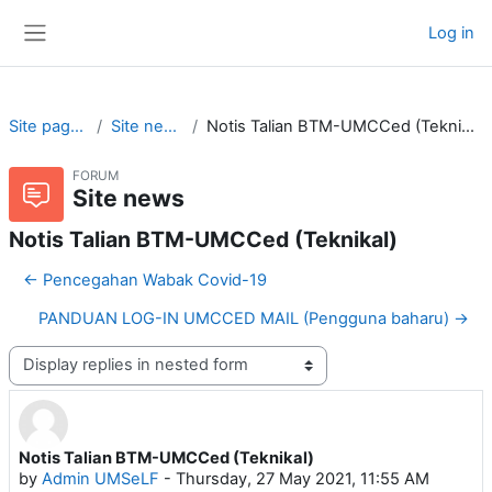
Skip to main content
Log in
Side panel
Site pages
Site news
Notis Talian BTM-UMCCed (Teknikal)
FORUM
Site news
Notis Talian BTM-UMCCed (Teknikal)
← Pencegahan Wabak Covid-19
PANDUAN LOG-IN UMCCED MAIL (Pengguna baharu) →
Display mode
Notis Talian BTM-UMCCed (Teknikal)
Number of replies: 0
by
Admin UMSeLF
-
Thursday, 27 May 2021, 11:55 AM