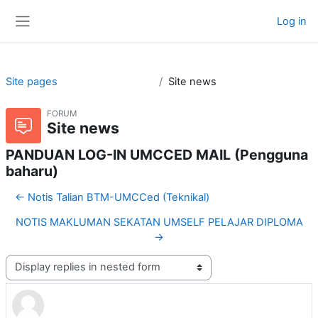
Skip to main content
Log in
Side panel
Site pages
Site news
FORUM
Site news
PANDUAN LOG-IN UMCCED MAIL (Pengguna
baharu)
← Notis Talian BTM-UMCCed (Teknikal)
NOTIS MAKLUMAN SEKATAN UMSELF PELAJAR DIPLOMA
→
Display mode